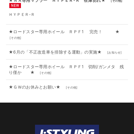
★ＮＡ専用マフラー ＨＹＰＥＲ-Ｒ 在庫切れ★
[
その他
]
ＨＹＰＥＲ-Ｒ
★ロードスター専用ホイール ＲＰＦ1 完売！ ★
[
その他
]
★6月の「不正改造車を排除する運動」の実施★
[
お知らせ
]
★ロードスター専用ホイール ＲＰＦ1 切削/ガンメタ 残
り僅か ★
[
その他
]
★ＧＷのお休みとお願い★
[
その他
]