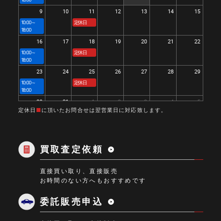
9
10
11
12
13
14
15
10:00～
定休日
18:00
16
17
18
19
20
21
22
10:00～
定休日
18:00
23
24
25
26
27
28
29
10:00～
定休日
18:00
30
31
1
2
3
4
5
定休日
■
に頂いたお問合せは翌営業日に対応致します。
10:00～
定休日
18:00
買取査定依頼
直接買い取り、直接販売
お時間のない方へもおすすめです
委託販売申込