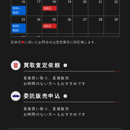
16
17
18
19
20
21
22
10:00～
定休日
18:00
23
24
25
26
27
28
29
10:00～
定休日
18:00
30
31
1
2
3
4
5
定休日
■
に頂いたお問合せは翌営業日に対応致します。
10:00～
定休日
18:00
買取査定依頼
直接買い取り、直接販売
お時間のない方へもおすすめです
委託販売申込
直接買い取り、直接販売
お時間のない方へもおすすめです