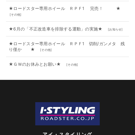
★ロードスター専用ホイール ＲＰＦ1 完売！ ★
[
その他
]
★6月の「不正改造車を排除する運動」の実施★
[
お知らせ
]
★ロードスター専用ホイール ＲＰＦ1 切削/ガンメタ 残
り僅か ★
[
その他
]
★ＧＷのお休みとお願い★
[
その他
]
アイ・スタイリング