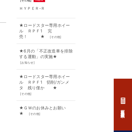
[
その他
]
ＨＹＰＥＲ-Ｒ
★ロードスター専用ホイー
ル ＲＰＦ1 完
売！ ★
[
その他
]
★6月の「不正改造車を排除
する運動」の実施★
[
お知らせ
]
★ロードスター専用ホイー
ル ＲＰＦ1 切削/ガンメ
タ 残り僅か ★
[
その他
]
★ＧＷのお休みとお願い
買取査定依頼
★
[
その他
]