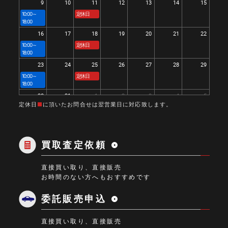
9
10
11
12
13
14
15
10:00～
定休日
18:00
16
17
18
19
20
21
22
10:00～
定休日
18:00
23
24
25
26
27
28
29
10:00～
定休日
18:00
30
31
1
2
3
4
5
定休日
■
に頂いたお問合せは翌営業日に対応致します。
10:00～
定休日
18:00
買取査定依頼
直接買い取り、直接販売
お時間のない方へもおすすめです
委託販売申込
直接買い取り、直接販売