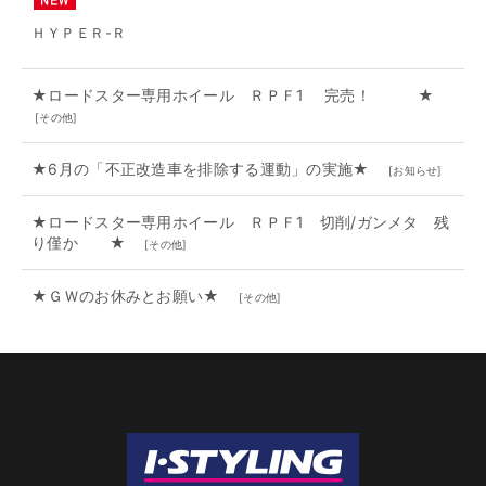
ＨＹＰＥＲ-Ｒ
★ロードスター専用ホイール ＲＰＦ1 完売！ ★
[
その他
]
★6月の「不正改造車を排除する運動」の実施★
[
お知らせ
]
★ロードスター専用ホイール ＲＰＦ1 切削/ガンメタ 残
り僅か ★
[
その他
]
★ＧＷのお休みとお願い★
[
その他
]