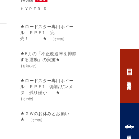
[
その他
]
ＨＹＰＥＲ-Ｒ
★ロードスター専用ホイー
ル ＲＰＦ1 完
売！ ★
[
その他
]
★6月の「不正改造車を排除
する運動」の実施★
[
お知らせ
]
★ロードスター専用ホイー
買取査定依頼
ル ＲＰＦ1 切削/ガンメ
タ 残り僅か ★
[
その他
]
★ＧＷのお休みとお願い
★
[
その他
]
委託販売申込