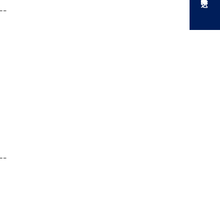
--
--