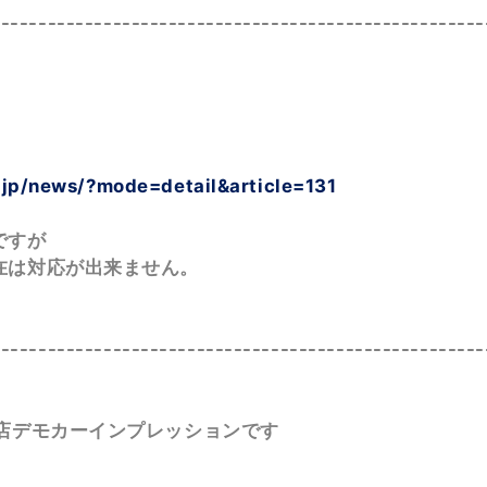
-----------------------------------------------------
。
.jp/news/?mode=detail&article=131
ですが
在は対応が出来ません。
-----------------------------------------------------
店デモカーインプレッションです