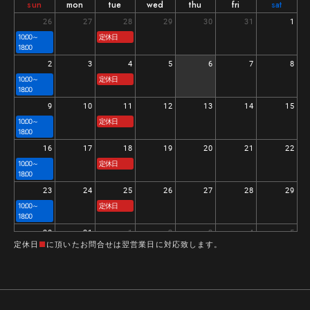
sun
mon
tue
wed
thu
fri
sat
26
27
28
29
30
31
1
10:00～
定休日
18:00
2
3
4
5
6
7
8
10:00～
定休日
18:00
9
10
11
12
13
14
15
10:00～
定休日
18:00
16
17
18
19
20
21
22
10:00～
定休日
18:00
23
24
25
26
27
28
29
10:00～
定休日
18:00
30
31
1
2
3
4
5
定休日
■
に頂いたお問合せは翌営業日に対応致します。
10:00～
定休日
18:00