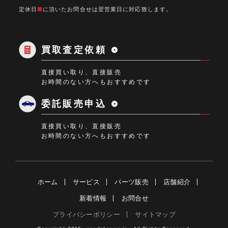
30
31
1
2
3
4
5
定休日
■
に頂いたお問合せは翌営業日に対応致します。
10:00～
定休日
18:00
買取査定依頼
直接買い取り、直接販売
お時間のない方へもおすすめです
委託販売申込
直接買い取り、直接販売
お時間のない方へもおすすめです
ホーム
サービス
パーツ販売
店舗紹介
新着情報
お問合せ
プライバシーポリシー
サイトマップ