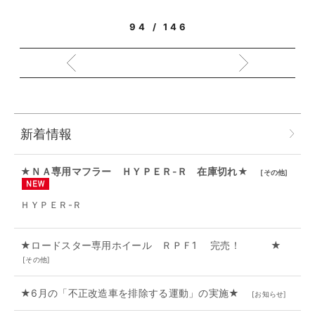
94 / 146
新着情報
★ＮＡ専用マフラー ＨＹＰＥＲ-Ｒ 在庫切れ★
[
その他
]
ＨＹＰＥＲ-Ｒ
★ロードスター専用ホイール ＲＰＦ1 完売！ ★
[
その他
]
★6月の「不正改造車を排除する運動」の実施★
[
お知らせ
]