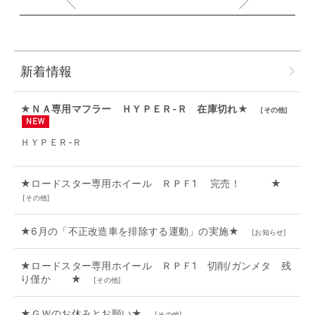
新着情報
★ＮＡ専用マフラー ＨＹＰＥＲ-Ｒ 在庫切れ★
[
その他
]
ＨＹＰＥＲ-Ｒ
★ロードスター専用ホイール ＲＰＦ1 完売！ ★
[
その他
]
★6月の「不正改造車を排除する運動」の実施★
[
お知らせ
]
★ロードスター専用ホイール ＲＰＦ1 切削/ガンメタ 残
り僅か ★
[
その他
]
★ＧＷのお休みとお願い★
[
その他
]