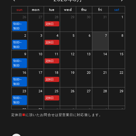
sun
mon
tue
wed
thu
fri
sat
26
27
28
29
30
31
1
10:00～
定休日
18:00
2
3
4
5
6
7
8
10:00～
定休日
18:00
9
10
11
12
13
14
15
10:00～
定休日
18:00
16
17
18
19
20
21
22
10:00～
定休日
18:00
23
24
25
26
27
28
29
10:00～
定休日
18:00
30
31
1
2
3
4
5
定休日
■
に頂いたお問合せは翌営業日に対応致します。
10:00～
定休日
18:00